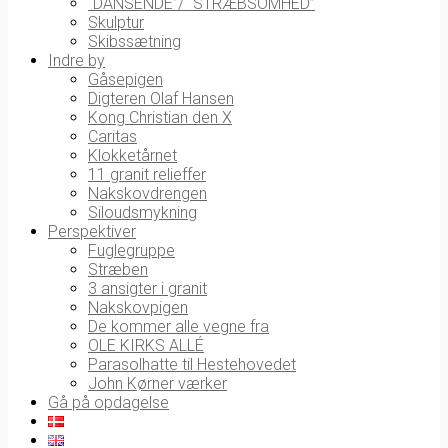
“DANSENDE”/ “STRÆBSOMHED”
Skulptur
Skibssætning
Indre by
Gåsepigen
Digteren Olaf Hansen
Kong Christian den X
Caritas
Klokketårnet
11 granit relieffer
Nakskovdrengen
Siloudsmykning
Perspektiver
Fuglegruppe
Stræben
3 ansigter i granit
Nakskovpigen
De kommer alle vegne fra
OLE KIRKS ALLÉ
Parasolhatte til Hestehovedet
John Kørner værker
Gå på opdagelse