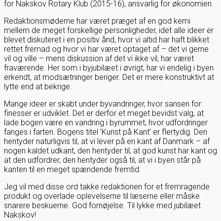
for Nakskov Rotary Klub (2015-16), ansvarlig for økonomien.
Redaktionsmøderne har været præget af en god kemi
mellem de meget forskellige personligheder, idet alle ideer er
blevet diskuteret i en positiv ånd, hvor vi altid har haft blikket
rettet fremad og hvor vi har været optaget af – det vi gerne
vil og ville – mens diskussion af det vi ikke vil, har været
fraværende. Her som i byjubilæet i øvrigt, har vi endelig i byen
erkendt, at modsætninger beriger. Det er mere konstruktivt at
lytte end at bekrige.
Mange ideer er skabt under byvandringer, hvor sansen for
finesser er udviklet. Det er derfor et meget bevidst valg, at
lade bogen være en vandring i byrummet, hvor udfordringer
fanges i farten. Bogens titel ’Kunst på Kant’ er flertydig. Den
hentyder naturligvis til, at vi lever på en kant af Danmark – af
nogen kaldet udkant, den hentyder til, at god kunst har kant og
at den udfordrer, den hentyder også til, at vi i byen står på
kanten til en meget spændende fremtid.
Jeg vil med disse ord takke redaktionen for et fremragende
produkt og overlade oplevelserne til læserne eller måske
snarere beskuerne. God fornøjelse. Til lykke med jubilæet
Nakskov!