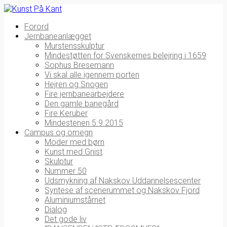
Forord
Jernbaneanlægget
Murstensskulptur
Mindestøtten for Svenskernes belejring i 1659
Sophus Bresemann
Vi skal alle igennem porten
Hejren og Snogen
Fire jernbanearbejdere
Den gamle banegård
Fire Keruber
Mindestenen 5.9.2015
Campus og omegn
Moder med børn
Kunst med Gnist
Skulptur
Nummer 50
Udsmykning af Nakskov Uddannelsescenter
Syntese af scenerummet og Nakskov Fjord
Aluminiumstårnet
Dialog
Det gode liv