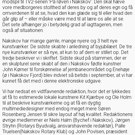
modspil til TV2-serien ’På røven i Nakskov’. Den skal hæve
vore medborgeres stolthed af deres by og af deres egn og få
omverdenen til at se, hvad den kan glæde sig til eller hvad den
går glip af – eller måske være med til at lære os alle at se.
Det sete afhænger jo i betydelig grad af iagttageren, men
også af situationen.
Nakskov har mange gamle, mange nyere og 3 helt nye
kunstværker. De sidste skabte i anledning af byjubilæet. De tre
nye kunstværker er så nye, at kun to af dem er stillet op. Det
tredje beskriver vi i skriftet. Sidste skud på stammen, der er
en skulpturel serie skabt af den i Nakskov fødte kunstner
John Kørner til forskønnelse af jernbaneområdet og Enehøje
(ø i Nakskov Fjord) blev indviet så betids i september, at vi har
kunnet få det med i denne elektroniske udgave.
Vi har nedsat en vidtfavnende redaktion, hvor det er lykkedes
at få to estimerede lokale kunstnere Kit Kjærbye og Ole Holm
til at beskrive kunstværkerne og at få en dygtig
multimediedesigner med endog meget mere Søren
Rosenberg Jensen til sikre layout af høj kvalitet. Redaktionens
øvrige medlemmer er Niels Halm (Bychef i Nakskov), Jørgen
Stryhn (Rotarys Byudvalg, ansvarshavende redaktør), Palle
Truelsen(Nakskov Rotary Klub) og John Povlsen, præsident