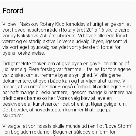
Forord
Vi blev i Nakskov Rotary Klub forholdsvis hurtigt enige om, at
vort hovedindsatsområde i Rotary året 2015-16 skulle være
vor by Nakskovs 750 års jubilæum. Vi havde allerede forud
været og er stadig aktive i diverse udvalg i byen, ligesom vi
via vort eget byudvalg har ydet vort yderste til fordel for
byens forskønnelse.
Tidligt meldte tanken om at give byen en gave i anledning af
jubilæet sig. Flere forslag var fremme – fælles for forslagene
var ønsket om at fremme byens synlighed. Vi ville gerne
dokumentere, at byen både kan og har viljen til at kunne. Vi
mener, at vi i området har – også i forhold til andre egne – og
har haft mange billedkunstnere, ligesom mange kunstnere har
trådt deres barnesko her. Vores valg blev at lave en
beskrivelse af kunstværker i det offentligt tilgængelige rum.
Det betyder, at hovedvægten kommer til at ligge på
skulpturer.
Vi valgte, at vor indsats skulle munde ud i en flot ’Love Storm’
i en bog uden reklamer. Bogen er således en form for